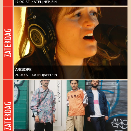
19:00 ST-KATELIJNEPLEIN
ARGIOPE
20:30 ST-KATELIJNEPLEIN
#vanguard #jazz #vocal #melancholic #barok
ARGIOPE
20:30 ST-KATELIJNEPLEIN
FLOSS
22:00 ST-KATELIJNEPLEIN
#vanguard #jazz #electronic #groove