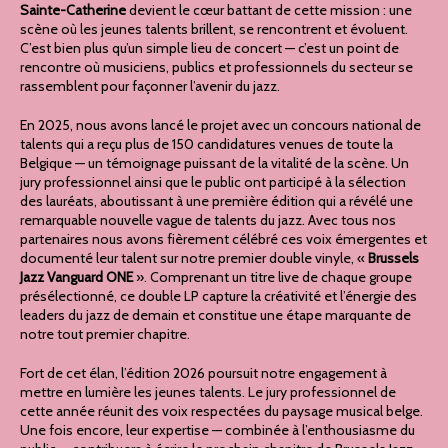
Sainte-Catherine
devient le cœur battant de cette mission : une
scène où les jeunes talents brillent, se rencontrent et évoluent.
C’est bien plus qu’un simple lieu de concert — c’est un point de
rencontre où musiciens, publics et professionnels du secteur se
rassemblent pour façonner l’avenir du jazz.
En 2025, nous avons lancé le projet avec un concours national de
talents qui a reçu plus de 150 candidatures venues de toute la
Belgique — un témoignage puissant de la vitalité de la scène. Un
jury professionnel ainsi que le public ont participé à la sélection
des lauréats, aboutissant à une première édition qui a révélé une
remarquable nouvelle vague de talents du jazz. Avec tous nos
partenaires nous avons fièrement célébré ces voix émergentes et
documenté leur talent sur notre premier double vinyle, «
Brussels
Jazz Vanguard ONE
». Comprenant un titre live de chaque groupe
présélectionné, ce double LP capture la créativité et l’énergie des
leaders du jazz de demain et constitue une étape marquante de
notre tout premier chapitre.
Fort de cet élan, l’édition 2026 poursuit notre engagement à
mettre en lumière les jeunes talents. Le jury professionnel de
cette année réunit des voix respectées du paysage musical belge.
Une fois encore, leur expertise — combinée à l’enthousiasme du