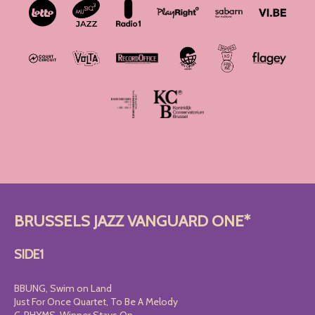
BRUSSELS JAZZ VANGUARD ONE*
SIDE1
BBUNG, Swim on Land
Just For Once Quartet, To Be A Melody