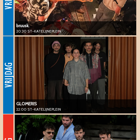
bruusk.
20:30 ST-KATELIJNEPLEIN
GLOMERIS
22:00 ST-KATELIJNEPLEIN
#vanguard #jazz #hiphop #beat #electronic
GLOMERIS
22:00 ST-KATELIJNEPLEIN
Le Ministère
14:30 ST-KATELIJNEPLEIN
#vanguard #jazz #electronic