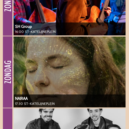
SH Group
16:00 ST-KATELIJNEPLEIN
NAIRAA
17:30 ST-KATELIJNEPLEIN
#vanguard #jazz #neosoul #rhythm&blues #vocal
NAIRAA
17:30 ST-KATELIJNEPLEIN
TARAB MACHINE
19:00 ST-KATELIJNEPLEIN
#vanguard #jazz #maqam #middleeast #world