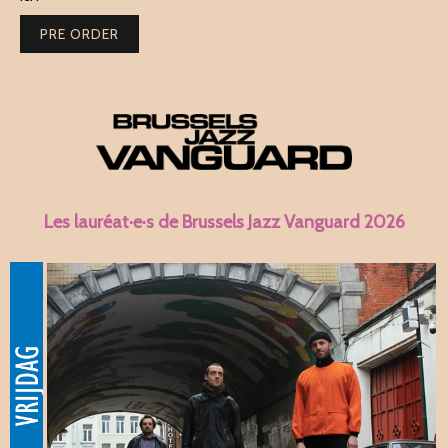
PRE ORDER
Les lauréat·e·s de Brussels Jazz Vanguard 2026
One Frame Movement
17:30 ST-KATELIJNEPLEIN
#vanguard #jazz #piano