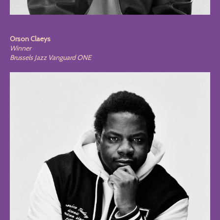
Orson Claeys
Winner
Brussels Jazz Vanguard ONE