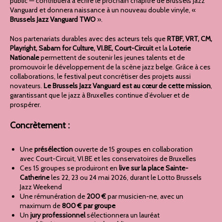
public — contribuera à écrire le prochain chapitre de Brussels Jazz
Vanguard et donnera naissance à un nouveau double vinyle, «
Brussels Jazz Vanguard TWO
».
Nos partenariats durables avec des acteurs tels que
RTBF, VRT, CM,
Playright, Sabam for Culture, VI.BE, Court-Circuit
et la
Loterie
Nationale
permettent de soutenir les jeunes talents et de
promouvoir le développement de la scène jazz belge. Grâce à ces
collaborations, le festival peut concrétiser des projets aussi
novateurs.
Le Brussels Jazz Vanguard est au cœur de cette mission
,
garantissant que le jazz à Bruxelles continue d’évoluer et de
prospérer.
Concrètement :
Une
présélection
ouverte de 15 groupes en collaboration
avec Court-Circuit, VI.BE et les conservatoires de Bruxelles
Ces 15 groupes se produiront en
live sur la place Sainte-
Catherine
les 22, 23 ou 24 mai 2026, durant le Lotto Brussels
Jazz Weekend
Une rémunération de
200 €
par musicien-ne, avec un
maximum de
800 € par groupe
Un
jury professionnel
sélectionnera un lauréat