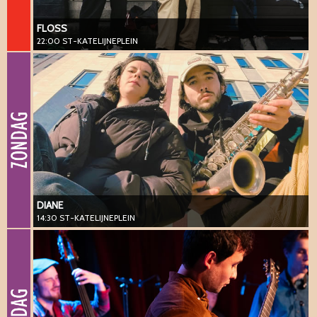
FLOSS
22:00 ST-KATELIJNEPLEIN
DIANE
14:30 ST-KATELIJNEPLEIN
#vanguard #jazz #sax
DIANE
14:30 ST-KATELIJNEPLEIN
SH Group
16:00 ST-KATELIJNEPLEIN
#vanguard #jazz #rock #pop