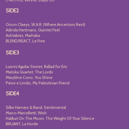
C-RHYMS, Winner Stays On
SIDE2
Orson Claeys, W.A.R. (Where Ancestors Rest)
Adinda Hertmans, Quintet Feel
Ashtabiez, Marhaba
BLEND/REACT, Le Free
SIDE3
Luismi Aguilar Sextet, Ballad for Eric
Matoka Quartet, The Lords
Marylène Corro, You Shine
Peixe e Limão, My Palestinian Friend
SIDE4
Silke Hamers & Band, Sentimental
Marco Marcelletti, Wish
Halibut On The Moon, The Weight Of Your Silence
BRUANT, La Horde