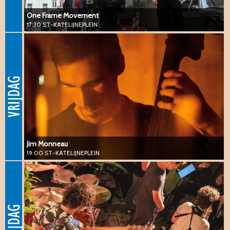
One Frame Movement
17:30 ST-KATELIJNEPLEIN
Jim Monneau
19:00 ST-KATELIJNEPLEIN
#vanguard #jazz #piano
Jim Monneau
19:00 ST-KATELIJNEPLEIN
bruusk.
20:30 ST-KATELIJNEPLEIN
#vanguard #jazz #fusion #afrobeat #drum&bass